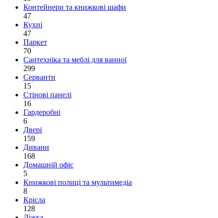
Контейнери та книжкові шафи
47
Кухні
47
Паркет
70
Сантехніка та меблі для ванної
299
Серванти
15
Стінові панелі
16
Гардеробні
6
Двері
159
Дивани
168
Домашній офіс
5
Книжкові полиці та мультимедіа
8
Крісла
128
Ліжка