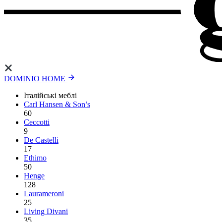
DOMINIO HOME
Італійські меблі
Carl Hansen & Son’s
60
Ceccotti
9
De Castelli
17
Ethimo
50
Henge
128
Laurameroni
25
Living Divani
35