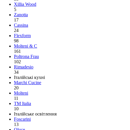
Xillia Wood
5
Zanotta
17
Cassina
24
Flexform
98
Molteni & C
161
Poltrona Frau
102
Rimadesio
34
Італійські кухні
Marchi Cucine
20
Molteni
11
TM Italia
10
Італійське освітлення
Foscarini
13
Oluce