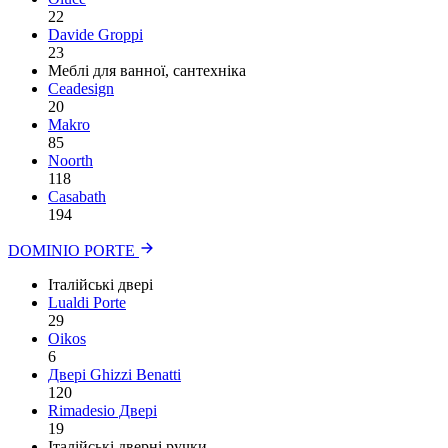
22
Davide Groppi
23
Меблі для ванної, сантехніка
Ceadesign
20
Makro
85
Noorth
118
Сasabath
194
DOMINIO PORTE
Італійські двері
Lualdi Porte
29
Oikos
6
Двері Ghizzi Benatti
120
Rimadesio Двері
19
Італійські дверні ручки