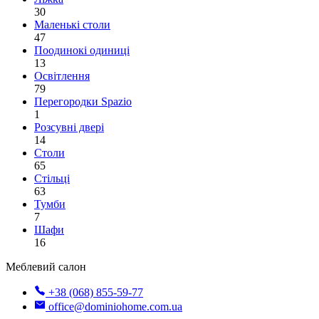
30
Маленькі столи
47
Поодинокі одиниці
13
Освітлення
79
Перегородки Spazio
1
Розсувні двері
14
Столи
65
Стільці
63
Тумби
7
Шафи
16
Меблевий салон
+38 (068) 855-59-77
office@dominiohome.com.ua