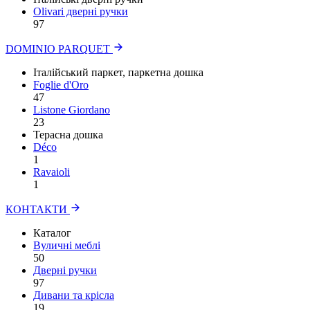
Olivari дверні ручки
97
DOMINIO PARQUET
Італійський паркет, паркетна дошка
Foglie d'Oro
47
Listone Giordano
23
Терасна дошка
Déco
1
Ravaioli
1
КОНТАКТИ
Каталог
Вуличні меблі
50
Дверні ручки
97
Дивани та крісла
19