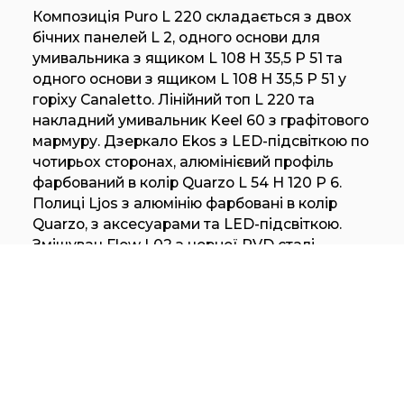
Композиція Puro L 220 складається з двох
бічних панелей L 2, одного основи для
умивальника з ящиком L 108 H 35,5 P 51 та
одного основи з ящиком L 108 H 35,5 P 51 у
горіху Canaletto. Лінійний топ L 220 та
накладний умивальник Keel 60 з графітового
мармуру. Дзеркало Ekos з LED-підсвіткою по
чотирьох сторонах, алюмінієвий профіль
фарбований в колір Quarzo L 54 H 120 P 6.
Полиці Ljos з алюмінію фарбовані в колір
Quarzo, з аксесуарами та LED-підсвіткою.
Змішувач Flow L02 з чорної PVD сталі.