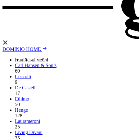
DOMINIO HOME
Італійські меблі
Carl Hansen & Son’s
60
Ceccotti
9
De Castelli
17
Ethimo
50
Henge
128
Laurameroni
25
Living Divani
35