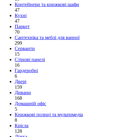
Контейнери та книжкові шафи
47
Кухні
47
Паркет
70
Сантехніка та меблі для ванної
299
Серванти
15
Стінові панелі
16
Гардеробні
6
Двері
159
Дивани
168
Домашній офіс
5
Книжкові полиці та мультимедіа
8
Крісла
128
Ліжка