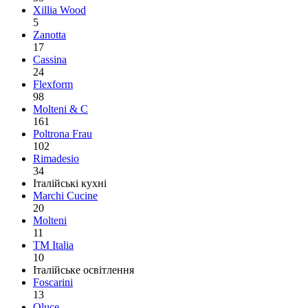
Xillia Wood
5
Zanotta
17
Cassina
24
Flexform
98
Molteni & C
161
Poltrona Frau
102
Rimadesio
34
Італійські кухні
Marchi Cucine
20
Molteni
11
TM Italia
10
Італійське освітлення
Foscarini
13
Oluce