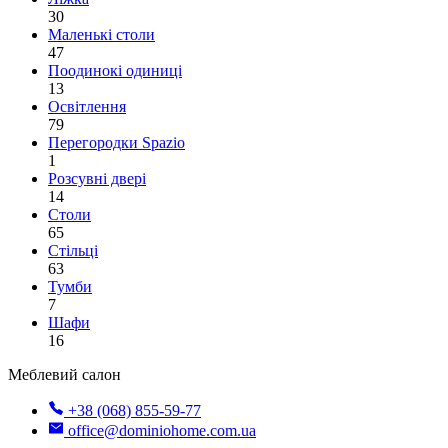
30
Маленькі столи
47
Поодинокі одиниці
13
Освітлення
79
Перегородки Spazio
1
Розсувні двері
14
Столи
65
Стільці
63
Тумби
7
Шафи
16
Меблевий салон
+38 (068) 855-59-77
office@dominiohome.com.ua