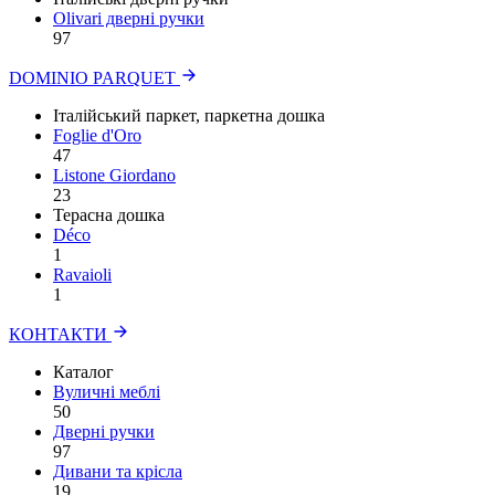
Olivari дверні ручки
97
DOMINIO PARQUET
Італійський паркет, паркетна дошка
Foglie d'Oro
47
Listone Giordano
23
Терасна дошка
Déco
1
Ravaioli
1
КОНТАКТИ
Каталог
Вуличні меблі
50
Дверні ручки
97
Дивани та крісла
19