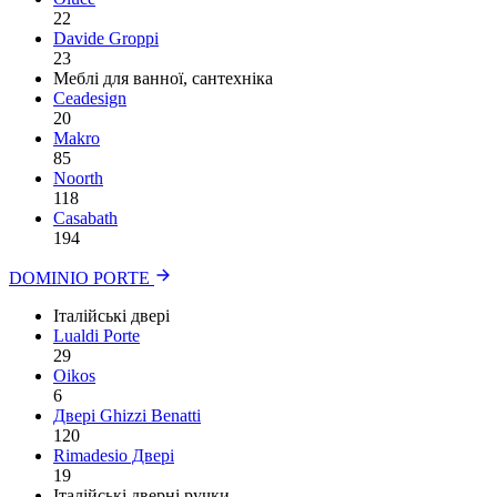
22
Davide Groppi
23
Меблі для ванної, сантехніка
Ceadesign
20
Makro
85
Noorth
118
Сasabath
194
DOMINIO PORTE
Італійські двері
Lualdi Porte
29
Oikos
6
Двері Ghizzi Benatti
120
Rimadesio Двері
19
Італійські дверні ручки