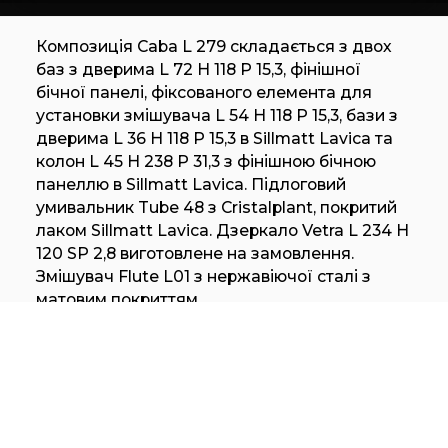
Композиція Caba L 279 складається з двох
баз з дверима L 72 H 118 P 15,3, фінішної
бічної панелі, фіксованого елемента для
установки змішувача L 54 H 118 P 15,3, бази з
дверима L 36 H 118 P 15,3 в Sillmatt Lavica та
колон L 45 H 238 P 31,3 з фінішною бічною
панеллю в Sillmatt Lavica. Підлоговий
умивальник Tube 48 з Cristalplant, покритий
лаком Sillmatt Lavica. Дзеркало Vetra L 234 H
120 SP 2,8 виготовлене на замовлення.
Змішувач Flute L01 з нержавіючої сталі з
матовим покриттям.