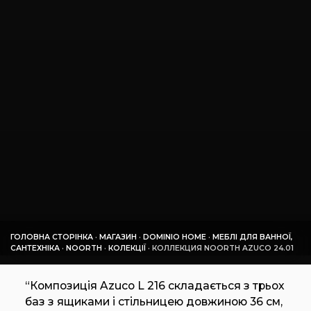
ГОЛОВНА СТОРІНКА
·
МАГАЗИН
·
DOMINIO HOME
·
МЕБЛІ ДЛЯ ВАННОЇ,
САНТЕХНІКА
·
NOORTH
·
КОЛЕКЦІЇ
·
КОЛЛЕКЦИЯ NOORTH AZUCO 24.01
“Композиція Azuco L 216 складається з трьох
баз з ящиками і стільницею довжиною 36 см,