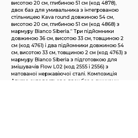
висотою 20 см, глибиною 51 см (код 4878),
двох баз для умивальника з інтегрованою
стільницею Kava round довжиною 54 см,
висотою 20 см, глибиною 51 см (код 4868) з
мармуру Bianco Siberia.” Три
підйомники
довжиною 36 см, висотою 33 см, товщиною 2
см (код 4761) і два
підйомники
довжиною 54
см, висотою 33 см, товщиною 2 см (код 4763) з
мармуру Bianco Siberia з підготовкою для
змішувачів Flow L02 (код 2555 і 2556) з
матованої нержавіючої сталі. Композиція
Azuma складається з двох баз з ящиками
довжиною 108 см, висотою 46,4 см, глибиною
51 см, включаючи стільницю та цоколь (код
5116) з дуба Mezza Fiamma. Зеркальні шафи з
дверцяткою довжиною 36 см, висотою
індивідуально під замовлення, глибиною 16
см (код 9131), центральним фіксованим
елементом довжиною 144 см, висотою
індивідуально під замовлення, глибиною 16