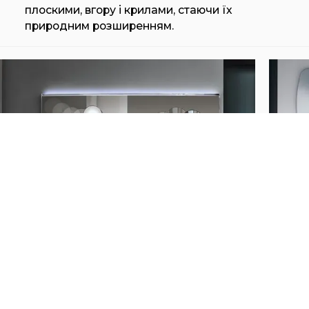
плоскими, вгору і крилами, стаючи їх
природним розширенням.
MAKRO NEXT
MA