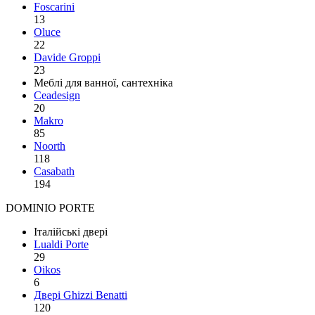
Foscarini
13
Oluce
22
Davide Groppi
23
Меблі для ванної, сантехніка
Ceadesign
20
Makro
85
Noorth
118
Сasabath
194
DOMINIO PORTE
Італійські двері
Lualdi Porte
29
Oikos
6
Двері Ghizzi Benatti
120