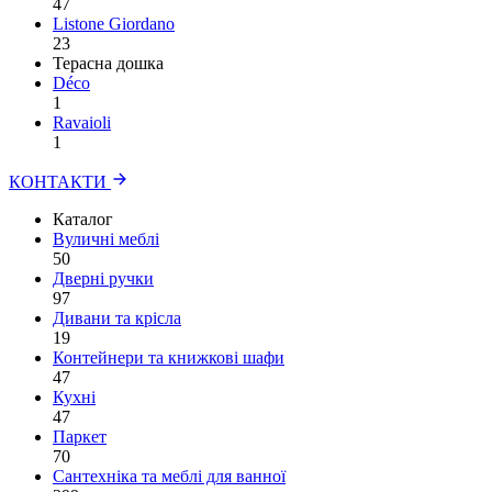
47
Listone Giordano
23
Терасна дошка
Déco
1
Ravaioli
1
КОНТАКТИ
Каталог
Вуличні меблі
50
Дверні ручки
97
Дивани та крісла
19
Контейнери та книжкові шафи
47
Кухні
47
Паркет
70
Сантехніка та меблі для ванної