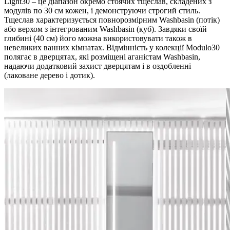
Light30 – це діапазон окремо стоячих тщеслав, складених з
модулів по 30 см кожен, і демонструючи строгий стиль.
Тщеслав характеризується повнорозмірним Washbasin (потік)
або верхом з інтегрованим Washbasin (куб). Завдяки своїй
глибині (40 см) його можна використовувати також в
невеликих ванних кімнатах. Відмінність у колекції Modulo30
полягає в дверцятах, які розміщені аганістам Washbasin,
надаючи додатковий захист дверцятам і в оздобленні
(лаковане дерево і дотик).