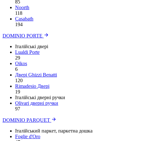
85
Noorth
118
Сasabath
194
DOMINIO PORTE
Італійські двері
Lualdi Porte
29
Oikos
6
Двері Ghizzi Benatti
120
Rimadesio Двері
19
Італійські дверні ручки
Olivari дверні ручки
97
DOMINIO PARQUET
Італійський паркет, паркетна дошка
Foglie d'Oro