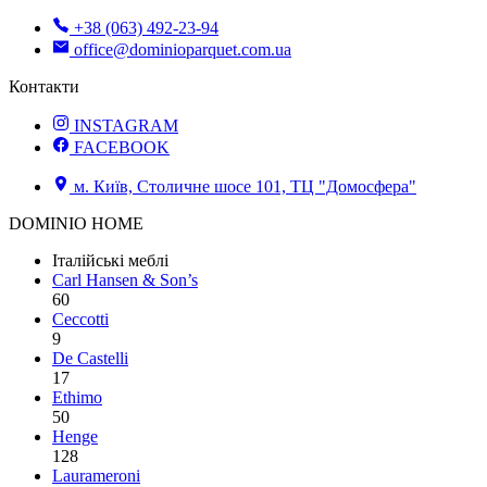
+38 (063) 492-23-94
office@dominioparquet.com.ua
Контакти
INSTAGRAM
FACEBOOK
м. Київ, Столичне шосе 101, ТЦ "Домосфера"
DOMINIO HOME
Італійські меблі
Carl Hansen & Son’s
60
Ceccotti
9
De Castelli
17
Ethimo
50
Henge
128
Laurameroni