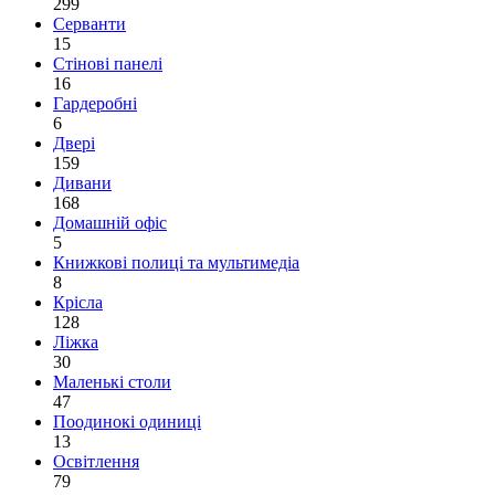
299
Серванти
15
Стінові панелі
16
Гардеробні
6
Двері
159
Дивани
168
Домашній офіс
5
Книжкові полиці та мультимедіа
8
Крісла
128
Ліжка
30
Маленькі столи
47
Поодинокі одиниці
13
Освітлення
79