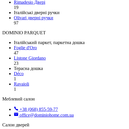
Rimadesio Двері
19
Італійські дверні ручки
Olivari дверні ручки
97
DOMINIO PARQUET
Італійський паркет, паркетна дошка
Foglie d'Oro
47
Listone Giordano
23
Терасна дошка
Déco
1
Ravaioli
1
Меблевий салон
+38 (068) 855-59-77
office@dominiohome.com.ua
Салон дверей