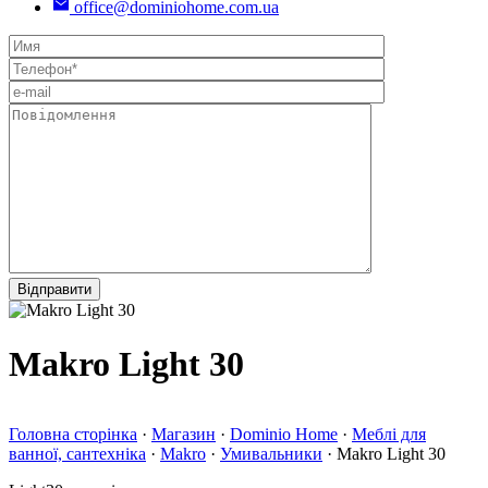
office@dominiohome.com.ua
Makro Light 30
Головна сторінка
·
Магазин
·
Dominio Home
·
Меблі для
ванної, сантехніка
·
Makro
·
Умивальники
·
Makro Light 30