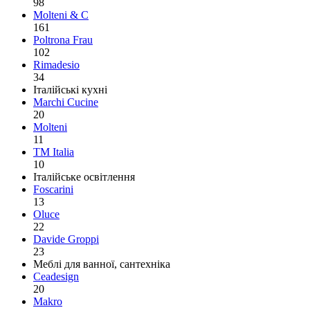
98
Molteni & C
161
Poltrona Frau
102
Rimadesio
34
Італійські кухні
Marchi Cucine
20
Molteni
11
TM Italia
10
Італійське освітлення
Foscarini
13
Oluce
22
Davide Groppi
23
Меблі для ванної, сантехніка
Ceadesign
20
Makro