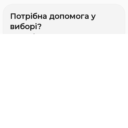
Потрібна допомога у
виборі?
Зв'яжіться з нами для
консультації!
Телефон салону
+38 (068) 855-59-77
Телефон салону
+38 (044) 393-19-54
Співробітництво
office@dominiohome.com.ua