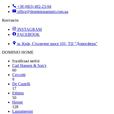
+38 (063) 492-23-94
office@dominioparquet.com.ua
Контакти
INSTAGRAM
FACEBOOK
м. Київ, Столичне шосе 101, ТЦ "Домосфера"
DOMINIO HOME
Італійські меблі
Carl Hansen & Son’s
60
Ceccotti
9
De Castelli
17
Ethimo
50
Henge
128
Laurameroni