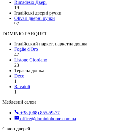
Rimadesio Двері
19
Італійські дверні ручки
Olivari дверні ручки
97
DOMINIO PARQUET
Італійський паркет, паркетна дошка
Foglie d'Oro
47
Listone Giordano
23
Терасна дошка
Déco
1
Ravaioli
1
Меблевий салон
+38 (068) 855-59-77
office@dominiohome.com.ua
Салон дверей