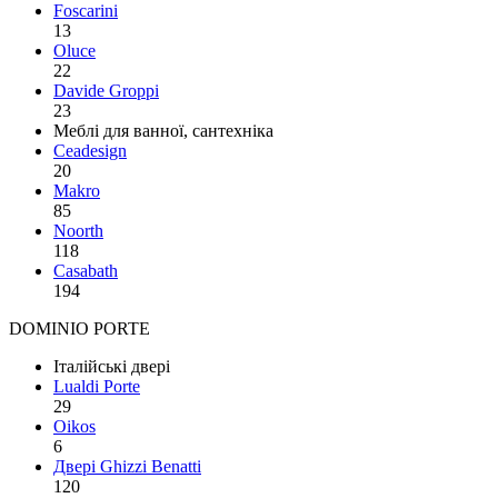
Foscarini
13
Oluce
22
Davide Groppi
23
Меблі для ванної, сантехніка
Ceadesign
20
Makro
85
Noorth
118
Сasabath
194
DOMINIO PORTE
Італійські двері
Lualdi Porte
29
Oikos
6
Двері Ghizzi Benatti
120