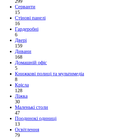
299
Серванти
15
Стінові панелі
16
Гардеробні
6
Двері
159
Дивани
168
Домашній офіс
5
Книжкові полиці та мультимедіа
8
Крісла
128
Ліжка
30
Маленькі столи
47
Поодинокі одиниці
13
Освітлення
79