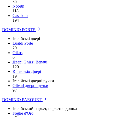
85
Noorth
118
Сasabath
194
DOMINIO PORTE
Італійські двері
Lualdi Porte
29
Oikos
6
Двері Ghizzi Benatti
120
Rimadesio Двері
19
Італійські дверні ручки
Olivari дверні ручки
97
DOMINIO PARQUET
Італійський паркет, паркетна дошка
Foglie d'Oro