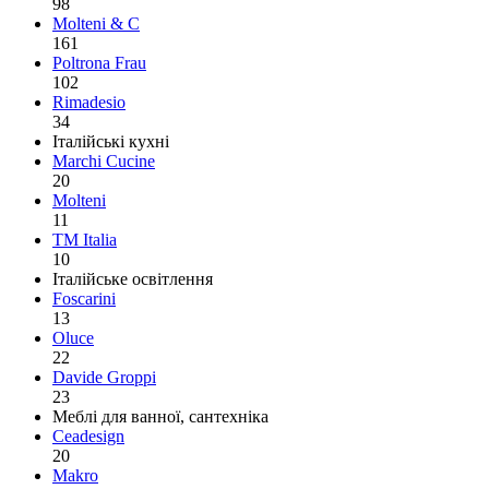
98
Molteni & C
161
Poltrona Frau
102
Rimadesio
34
Італійські кухні
Marchi Cucine
20
Molteni
11
TM Italia
10
Італійське освітлення
Foscarini
13
Oluce
22
Davide Groppi
23
Меблі для ванної, сантехніка
Ceadesign
20
Makro