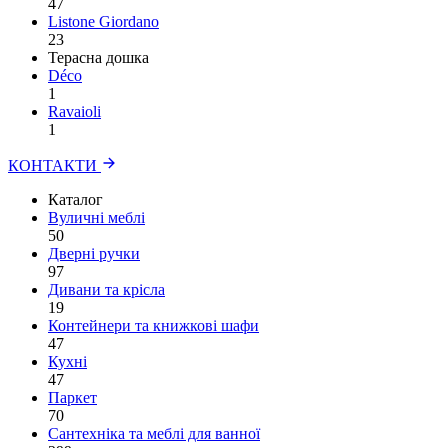
47
Listone Giordano
23
Терасна дошка
Déco
1
Ravaioli
1
КОНТАКТИ
Каталог
Вуличні меблі
50
Дверні ручки
97
Дивани та крісла
19
Контейнери та книжкові шафи
47
Кухні
47
Паркет
70
Сантехніка та меблі для ванної