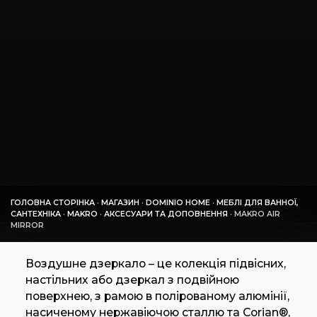
ГОЛОВНА СТОРІНКА
·
МАГАЗИН
·
DOMINIO HOME
·
МЕБЛІ ДЛЯ ВАННОЇ,
САНТЕХНІКА
·
MAKRO
·
АКСЕСУАРИ ТА ДОПОВНЕННЯ
·
MAKRO AIR
MIRROR
Воздушне дзеркало – це колекція підвісних,
настільних або дзеркал з подвійною
поверхнею, з рамою в полірованому алюмінії,
насиченому нержавіючою сталлю та Corian®,