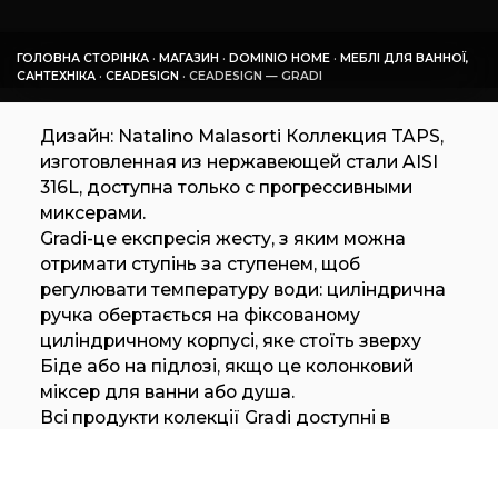
ГОЛОВНА СТОРІНКА
·
МАГАЗИН
·
DOMINIO HOME
·
МЕБЛІ ДЛЯ ВАННОЇ,
САНТЕХНІКА
·
CEADESIGN
·
CEADESIGN — GRADI
Дизайн: Natalino Malasorti Коллекция TAPS,
изготовленная из нержавеющей стали AISI
316L, доступна только с прогрессивными
миксерами.
Gradi-це експресія жесту, з яким можна
отримати ступінь за ступенем, щоб
регулювати температуру води: циліндрична
ручка обертається на фіксованому
циліндричному корпусі, яке стоїть зверху
Біде або на підлозі, якщо це колонковий
міксер для ванни або душа.
Всі продукти колекції Gradi доступні в
стандартному атласному та полірованому
виконанні і в усіх спеціальних виконаннях
CEA (чорний діамант, бронза, мідь та світле