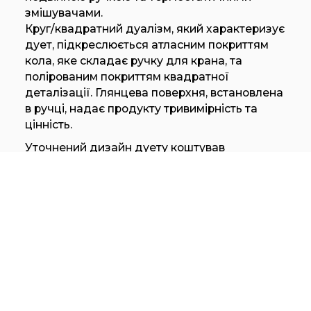
змішувачами.
Круг/квадратний дуалізм, який характеризує
дует, підкреслюється атласним покриттям
кола, яке складає ручку для крана, та
полірованим покриттям квадратної
деталізації. Глянцева поверхня, встановлена
в ручці, надає продукту тривимірність та
цінність.
Уточнений дизайн дуету коштував
декоративної моделі.
Широкий вибір дистанційних управлінь та
наборів душа дозволяє безліч комбінацій з
безкоштовними розетками: носики, головки
душа та ручні душові, дозволяють
налаштувати та настроїти продукт.
Усі продукти колекції дуету доступні в
стандартній атласній обробці з полірованими
деталями та в усіх спеціальних обробках
CEA (чорний бриліант, бронза, мідь та світло-