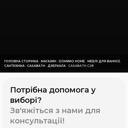
ГОЛОВНА СТОРІНКА
·
МАГАЗИН
·
DOMINIO HOME
·
МЕБЛІ ДЛЯ ВАННОЇ,
САНТЕХНІКА
·
СASABATH
·
ДЗЕРКАЛА
·
СASABATH C28
Потрібна допомога у
виборі?
Зв'яжіться з нами для
консультації!