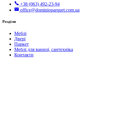
+38 (063) 492-23-94
office@dominioparquet.com.ua
Розділи
Меблі
Двері
Паркет
Меблі для ванної, сантехніка
Контакти