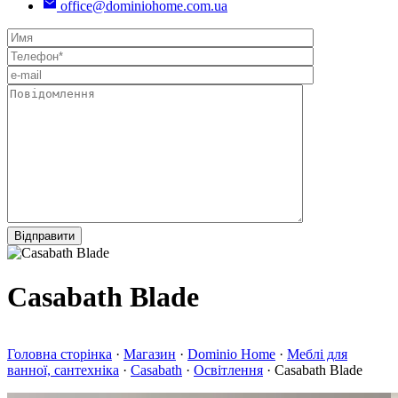
office@dominiohome.com.ua
Сasabath Blade
Головна сторінка
·
Магазин
·
Dominio Home
·
Меблі для
ванної, сантехніка
·
Сasabath
·
Освітлення
·
Сasabath Blade