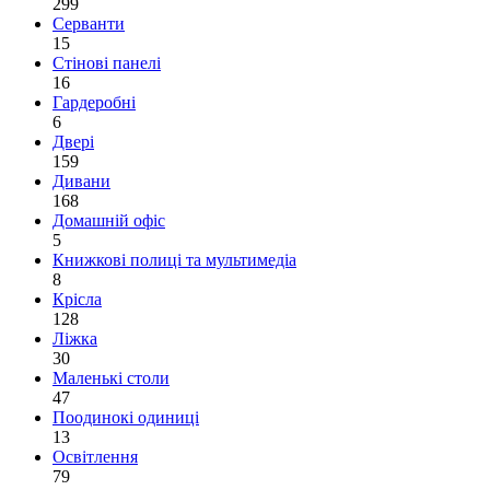
299
Серванти
15
Стінові панелі
16
Гардеробні
6
Двері
159
Дивани
168
Домашній офіс
5
Книжкові полиці та мультимедіа
8
Крісла
128
Ліжка
30
Маленькі столи
47
Поодинокі одиниці
13
Освітлення
79