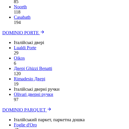
85
Noorth
118
Сasabath
194
DOMINIO PORTE
Італійські двері
Lualdi Porte
29
Oikos
6
Двері Ghizzi Benatti
120
Rimadesio Двері
19
Італійські дверні ручки
Olivari дверні ручки
97
DOMINIO PARQUET
Італійський паркет, паркетна дошка
Foglie d'Oro