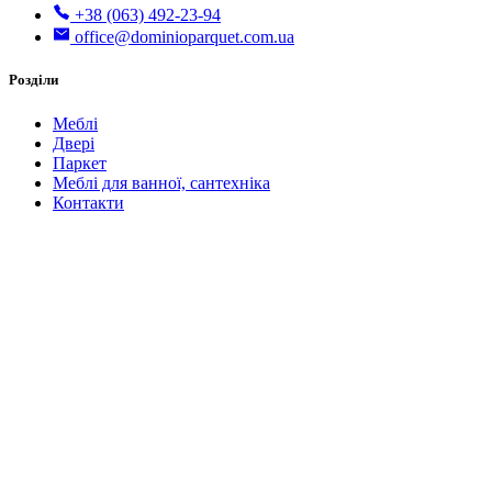
+38 (063) 492-23-94
office@dominioparquet.com.ua
Розділи
Меблі
Двері
Паркет
Меблі для ванної, сантехніка
Контакти