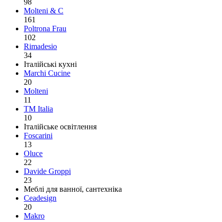
98
Molteni & C
161
Poltrona Frau
102
Rimadesio
34
Італійські кухні
Marchi Cucine
20
Molteni
11
TM Italia
10
Італійське освітлення
Foscarini
13
Oluce
22
Davide Groppi
23
Меблі для ванної, сантехніка
Ceadesign
20
Makro