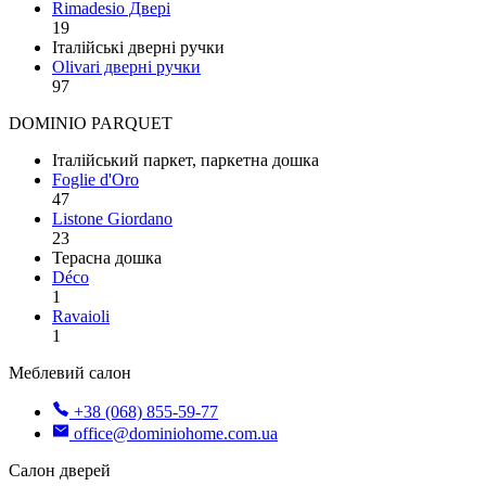
Rimadesio Двері
19
Італійські дверні ручки
Olivari дверні ручки
97
DOMINIO PARQUET
Італійський паркет, паркетна дошка
Foglie d'Oro
47
Listone Giordano
23
Терасна дошка
Déco
1
Ravaioli
1
Меблевий салон
+38 (068) 855-59-77
office@dominiohome.com.ua
Салон дверей