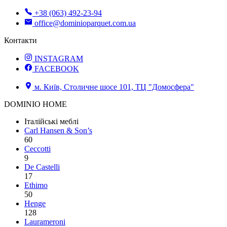
+38 (063) 492-23-94
office@dominioparquet.com.ua
Контакти
INSTAGRAM
FACEBOOK
м. Київ, Столичне шосе 101, ТЦ "Домосфера"
DOMINIO HOME
Італійські меблі
Carl Hansen & Son’s
60
Ceccotti
9
De Castelli
17
Ethimo
50
Henge
128
Laurameroni