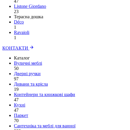
47
Listone Giordano
23
Терасна дошка
Déco
1
Ravaioli
1
КОНТАКТИ
Каталог
Вуличні меблі
50
Дверні ручки
97
Дивани та крісла
19
Контейнери та книжкові шафи
47
Кухні
47
Паркет
70
Сантехніка та меблі для ванної