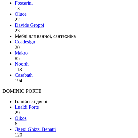
Foscarini
13
Oluce
22
Davide Groppi
23
Меблі для ванної, сантехніка
Ceadesign
20
Makro
85
Noorth
118
Сasabath
194
DOMINIO PORTE
Італійські двері
Lualdi Porte
29
Oikos
6
Двері Ghizzi Benatti
120