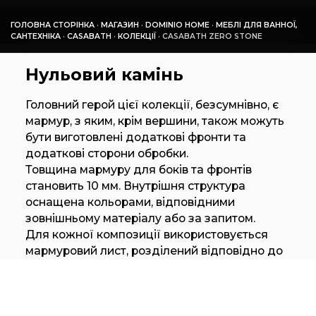
ГОЛОВНА СТОРІНКА
·
МАГАЗИН
·
DOMINIO HOME
·
МЕБЛІ ДЛЯ ВАННОЇ,
САНТЕХНІКА
·
СASABATH
·
КОЛЕКЦІЇ
·
СASABATH ZERO STONE
Нульовий камінь
Головний герой цієї колекції, безсумнівно, є
мармур, з яким, крім вершини, також можуть
бути виготовлені додаткові фронти та
додаткові сторони обробки.
Товщина мармуру для боків та фронтів
становить 10 мм. Внутрішня структура
оснащена кольорами, відповідними
зовнішньому матеріалу або за запитом.
Для кожної композиції використовується
мармуровий лист, розділений відповідно до
модулів, які складають предмет меблі, так
що вени, які характеризують різні матеріали,
безперервні й однорідні.