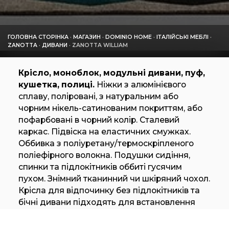
ГОЛОВНА СТОРІНКА
·
МАГАЗИН
·
DOMINIO HOME
·
ІТАЛІЙСЬКІ МЕБЛІ
·
ZANOTTA
·
ДИВАНИ
·
ZANOTTA WILLIAM
Крісло, моноблок, модульні дивани, пуф,
кушетка, полиці.
Ніжки з алюмінієвого
сплаву, поліровані, з натуральним або
чорним нікель-сатинованим покриттям, або
пофарбовані в чорний колір. Сталевий
каркас. Підвіска на еластичних смужках.
Оббивка з поліуретану/термоскріпленого
поліефірного волокна. Подушки сидіння,
спинки та підлокітників оббиті гусячим
пухом. Знімний тканинний чи шкіряний чохол.
Крісла для відпочинку без підлокітників та
бічні дивани підходять для встановлення
полиці з масиву дерева, з натурального або
забарвленого в сірий колір дуба або з