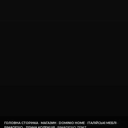
ГОЛОВНА СТОРІНКА
·
МАГАЗИН
·
DOMINIO HOME
·
ІТАЛІЙСЬКІ МЕБЛІ
·
RIMADESIO
·
ДЕННА КОЛЕКЦІЯ
·
RIMADESIO ZENIT