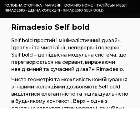
ГОЛОВНА СТОРІНКА
·
МАГАЗИН
·
DOMINIO HOME
·
ІТАЛІЙСЬКІ МЕБЛІ
·
RIMADESIO
·
ДЕННА КОЛЕКЦІЯ
·
RIMADESIO SELF BOLD
Rimadesio Self bold
Self bold простий і мінімалістичний дизайн,
ідеальні та чисті лінії, неперервні поверхні:
Self bold – це підвісна модульна система, що
перетворюється на сервант, виражаючи
невід’ємний та сучасний дизайн Rimadesio.
Чиста геометрія та можливість комбінування
з іншими колекціями дозволяють Self bold
виділятися елегантністю та індивідуальністю
в будь-якому контексті. Верх – одна з
основних характеристик колекції, як у більш
вишуканій, так і товстий мармур, так і в
скляній версії, де тонкий профіль відзначає
контури.