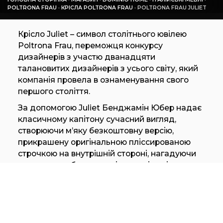
POLTRONA FRAU
·
КРІСЛА POLTRONA FRAU
·
POLTRONA FRAU JULIET
Крісло Juliet – символ столітнього ювілею
Poltrona Frau, переможця конкурсу
дизайнерів з участю дванадцяти
талановитих дизайнерів з усього світу, який
компанія провела в ознаменування свого
першого століття.
За допомогою Juliet Бенджамін Юбер надає
класичному капітону сучасний вигляд,
створюючи м’яку безкоштовну версію,
прикрашену оригінальною пліссированою
строчкою на внутрішній стороні, нагадуючи
вишивку та оборку на жіночих тілах і рукавах,
створюючи багатогранний візерунок, який
надає динамізм поверхні.