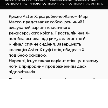
POLTRONA FRAU
·
КРІСЛА POLTRONA FRAU
·
POLTRONA FRAU ASTER X
Крісло Aster X, розроблене Жаном-Марі
Массо, представляє собою іронічний і
вишуканий варіант класичного
режисерського крісла. Проста, лінійна X-
подібна основа підтримує елегантне й
мінімалістичне сидіння. Завершують
колекцію Aster X пуф і стіл, обидва з X-
подібною основою.
Нарешті, існує також варіант стільця, в якому
ноги є природним продовженням двох
підлокітників.
При збереженні характерної геометричної
лінійності інших елементів він не має Х-
подібної опорної конструкції.