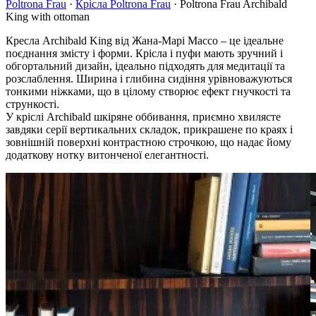
Poltrona Frau
·
Крісла Poltrona Frau
·
Poltrona Frau Archibald
King with ottoman
Кресла Archibald King від Жана-Марі Массо – це ідеальне
поєднання змісту і форми. Крісла і пуфи мають зручний і
обгортальний дизайн, ідеально підходять для медитації та
розслаблення. Ширина і глибина сидіння урівноважуються
тонкими ніжками, що в цілому створює ефект гнучкості та
стрункості.
У кріслі Archibald шкіряне оббивання, приємно хвилясте
завдяки серії вертикальних складок, прикрашене по краях і
зовнішній поверхні контрастною строчкою, що надає йому
додаткову нотку витонченої елегантності.