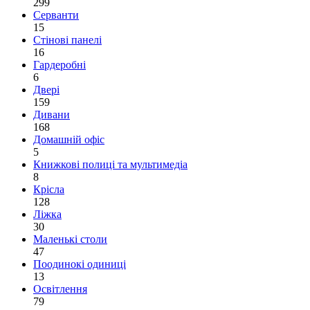
299
Серванти
15
Стінові панелі
16
Гардеробні
6
Двері
159
Дивани
168
Домашній офіс
5
Книжкові полиці та мультимедіа
8
Крісла
128
Ліжка
30
Маленькі столи
47
Поодинокі одиниці
13
Освітлення
79