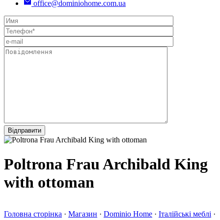
office@dominiohome.com.ua
Poltrona Frau Archibald King
with ottoman
Головна сторінка
·
Магазин
·
Dominio Home
·
Італійські меблі
·