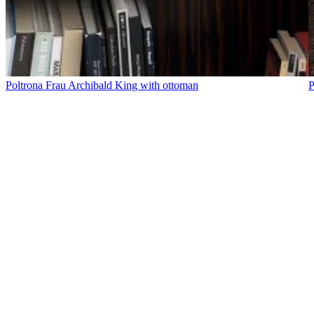
Poltrona Frau Archibald King with ottoman
P