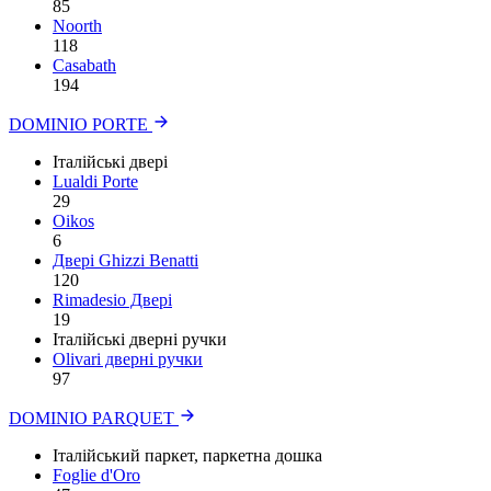
85
Noorth
118
Сasabath
194
DOMINIO PORTE
Італійські двері
Lualdi Porte
29
Oikos
6
Двері Ghizzi Benatti
120
Rimadesio Двері
19
Італійські дверні ручки
Olivari дверні ручки
97
DOMINIO PARQUET
Італійський паркет, паркетна дошка
Foglie d'Oro