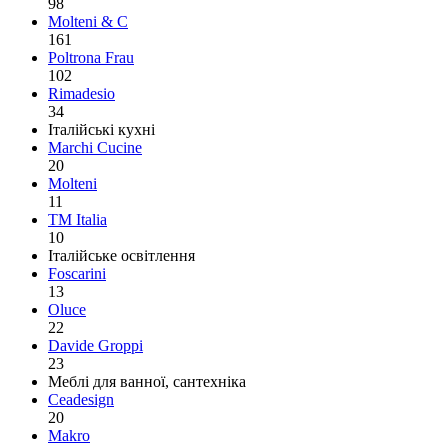
98
Molteni & C
161
Poltrona Frau
102
Rimadesio
34
Італійські кухні
Marchi Cucine
20
Molteni
11
TM Italia
10
Італійське освітлення
Foscarini
13
Oluce
22
Davide Groppi
23
Меблі для ванної, сантехніка
Ceadesign
20
Makro