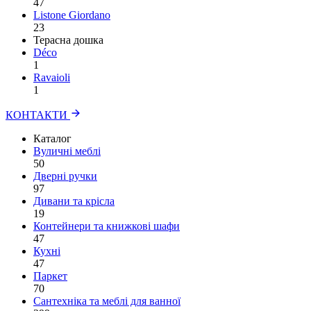
47
Listone Giordano
23
Терасна дошка
Déco
1
Ravaioli
1
КОНТАКТИ
Каталог
Вуличні меблі
50
Дверні ручки
97
Дивани та крісла
19
Контейнери та книжкові шафи
47
Кухні
47
Паркет
70
Сантехніка та меблі для ванної