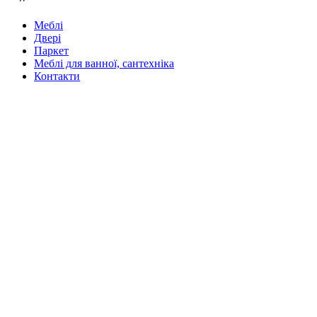
Меблі
Двері
Паркет
Меблі для ванної, сантехніка
Контакти