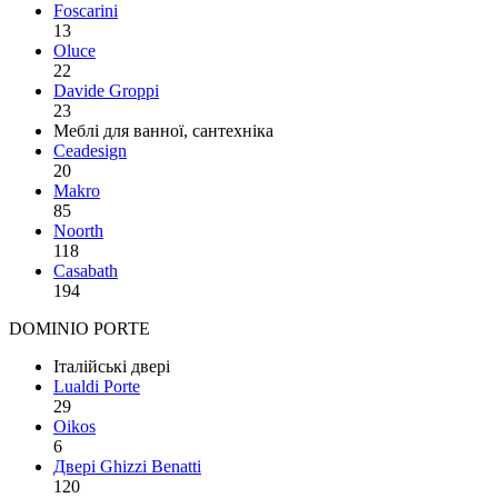
Foscarini
13
Oluce
22
Davide Groppi
23
Меблі для ванної, сантехніка
Ceadesign
20
Makro
85
Noorth
118
Сasabath
194
DOMINIO PORTE
Італійські двері
Lualdi Porte
29
Oikos
6
Двері Ghizzi Benatti
120