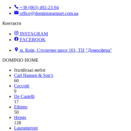
+38 (063) 492-23-94
office@dominioparquet.com.ua
Контакти
INSTAGRAM
FACEBOOK
м. Київ, Столичне шосе 101, ТЦ "Домосфера"
DOMINIO HOME
Італійські меблі
Carl Hansen & Son’s
60
Ceccotti
9
De Castelli
17
Ethimo
50
Henge
128
Laurameroni