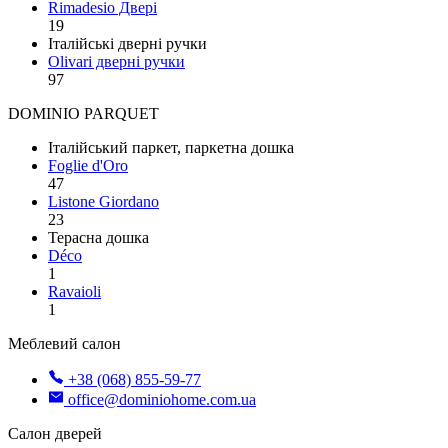
Rimadesio Двері
19
Італійські дверні ручки
Olivari дверні ручки
97
DOMINIO PARQUET
Італійський паркет, паркетна дошка
Foglie d'Oro
47
Listone Giordano
23
Терасна дошка
Déco
1
Ravaioli
1
Меблевий салон
+38 (068) 855-59-77
office@dominiohome.com.ua
Салон дверей