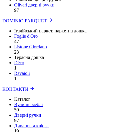
Olivari дверні ручки
97
DOMINIO PARQUET
Італійський паркет, паркетна дошка
Foglie d'Oro
47
Listone Giordano
23
Терасна дошка
Déco
1
Ravaioli
1
КОНТАКТИ
Каталог
Вуличні меблі
50
Дверні ручки
97
Дивани та крісла
19