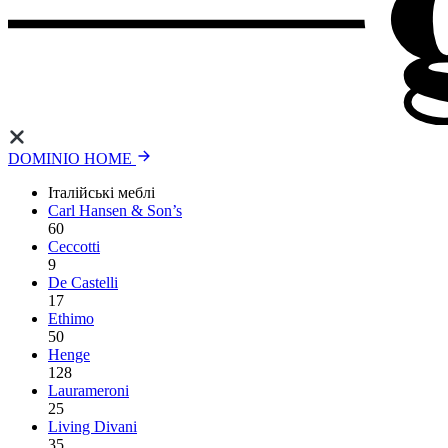
DOMINIO HOME
Італійські меблі
Carl Hansen & Son’s
60
Ceccotti
9
De Castelli
17
Ethimo
50
Henge
128
Laurameroni
25
Living Divani
35