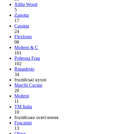
Xillia Wood
5
Zanotta
17
Cassina
24
Flexform
98
Molteni & C
161
Poltrona Frau
102
Rimadesio
34
Італійські кухні
Marchi Cucine
20
Molteni
11
TM Italia
10
Італійське освітлення
Foscarini
13
Oluce