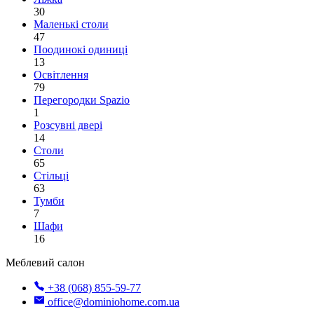
30
Маленькі столи
47
Поодинокі одиниці
13
Освітлення
79
Перегородки Spazio
1
Розсувні двері
14
Столи
65
Стільці
63
Тумби
7
Шафи
16
Меблевий салон
+38 (068) 855-59-77
office@dominiohome.com.ua