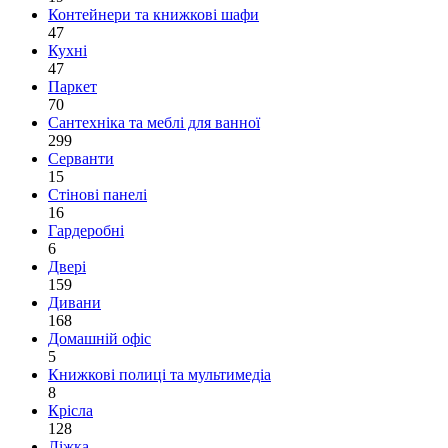
Контейнери та книжкові шафи
47
Кухні
47
Паркет
70
Сантехніка та меблі для ванної
299
Серванти
15
Стінові панелі
16
Гардеробні
6
Двері
159
Дивани
168
Домашній офіс
5
Книжкові полиці та мультимедіа
8
Крісла
128
Ліжка