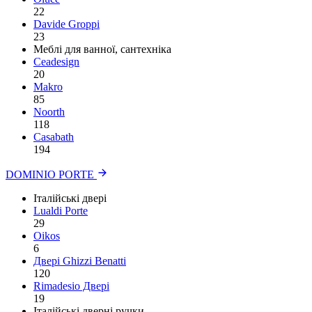
22
Davide Groppi
23
Меблі для ванної, сантехніка
Ceadesign
20
Makro
85
Noorth
118
Сasabath
194
DOMINIO PORTE
Італійські двері
Lualdi Porte
29
Oikos
6
Двері Ghizzi Benatti
120
Rimadesio Двері
19
Італійські дверні ручки