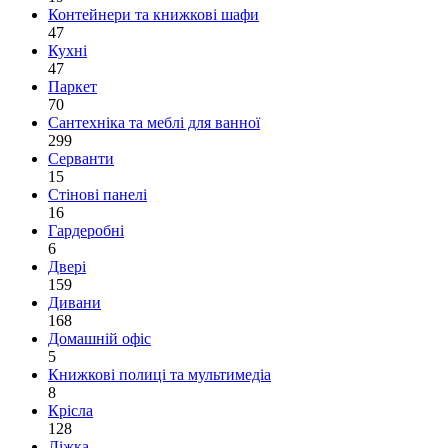
Контейнери та книжкові шафи
47
Кухні
47
Паркет
70
Сантехніка та меблі для ванної
299
Серванти
15
Стінові панелі
16
Гардеробні
6
Двері
159
Дивани
168
Домашній офіс
5
Книжкові полиці та мультимедіа
8
Крісла
128
Ліжка