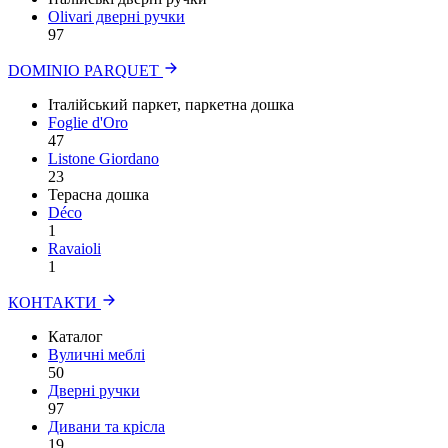
Olivari дверні ручки
97
DOMINIO PARQUET
Італійський паркет, паркетна дошка
Foglie d'Oro
47
Listone Giordano
23
Терасна дошка
Déco
1
Ravaioli
1
КОНТАКТИ
Каталог
Вуличні меблі
50
Дверні ручки
97
Дивани та крісла
19