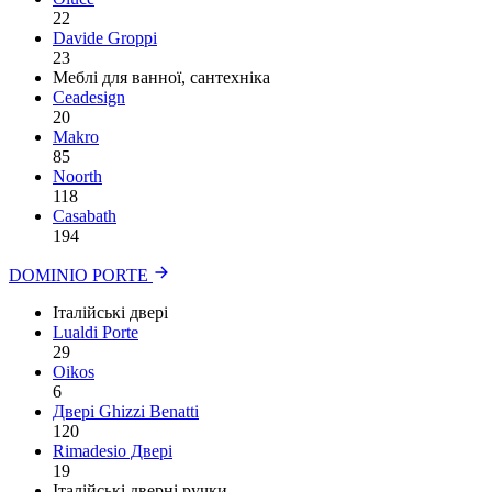
22
Davide Groppi
23
Меблі для ванної, сантехніка
Ceadesign
20
Makro
85
Noorth
118
Сasabath
194
DOMINIO PORTE
Італійські двері
Lualdi Porte
29
Oikos
6
Двері Ghizzi Benatti
120
Rimadesio Двері
19
Італійські дверні ручки