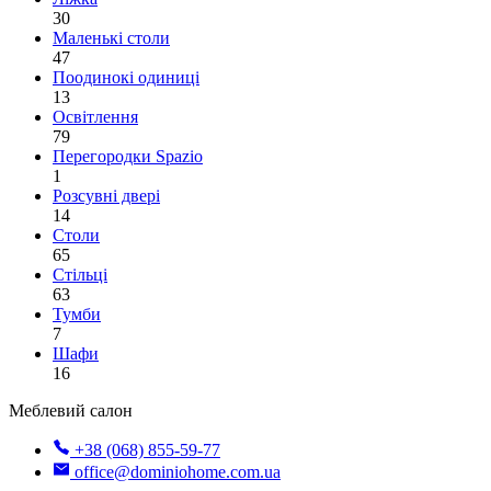
30
Маленькі столи
47
Поодинокі одиниці
13
Освітлення
79
Перегородки Spazio
1
Розсувні двері
14
Столи
65
Стільці
63
Тумби
7
Шафи
16
Меблевий салон
+38 (068) 855-59-77
office@dominiohome.com.ua