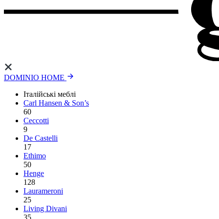
DOMINIO HOME
Італійські меблі
Carl Hansen & Son’s
60
Ceccotti
9
De Castelli
17
Ethimo
50
Henge
128
Laurameroni
25
Living Divani
35