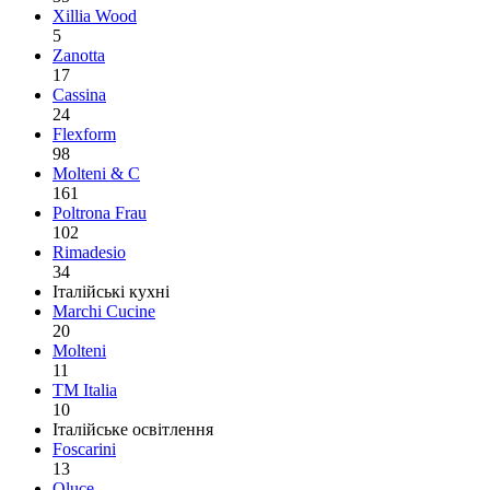
Xillia Wood
5
Zanotta
17
Cassina
24
Flexform
98
Molteni & C
161
Poltrona Frau
102
Rimadesio
34
Італійські кухні
Marchi Cucine
20
Molteni
11
TM Italia
10
Італійське освітлення
Foscarini
13
Oluce