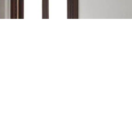
NEOWALL
Потрібна допомога у
виборі?
Зв'яжіться з нами для