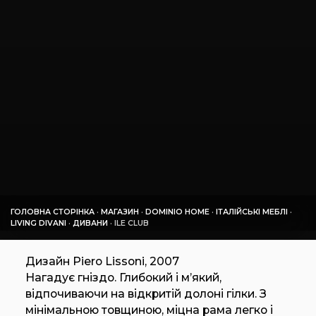
ГОЛОВНА СТОРІНКА
·
МАГАЗИН
·
DOMINIO HOME
·
ІТАЛІЙСЬКІ МЕБЛІ
·
LIVING DIVANI
·
ДИВАНИ
·
ILE CLUB
Дизайн Piero Lissoni, 2007
Нагадує гніздо. Глибокий і м’який,
відпочиваючи на відкритій долоні гілки. З
мінімальною товщиною, міцна рама легко і