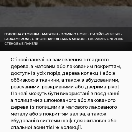
ГОЛОВНА СТОРІНКА
·
МАГАЗИН
·
DOMINIO HOME
·
ІТАЛІЙСЬКІ МЕБЛІ
·
LAURAMERONI
·
СТІНОВІ ПАНЕЛІ LAURA MERONI
·
LAURAMERONI PLAIN
СТЕНОВЫЕ ПАНЕЛИ
Стінові панелі на замовлення з гладкого
дерева, з матовим або лакованим покриттям,
доступні з усіх порід дерева колекції або з
оббивкою з тканини, а також з вбудованими,
розсувними, розкривними або дверима pivot.
Панелі можуть бути використані в поєднанні
з полицями з шпонованого або лакованого
дерева і з полицями з матового лакованого
металу або з покриттям заліза, а також
вбудовані в системи шаф для житлової або
спальної зони тієї ж колекції.