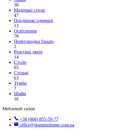
30
Маленькі столи
47
Поодинокі одиниці
13
Освітлення
79
Перегородки Spazio
1
Розсувні двері
14
Столи
65
Стільці
63
Тумби
7
Шафи
16
Меблевий салон
+38 (068) 855-59-77
office@dominiohome.com.ua