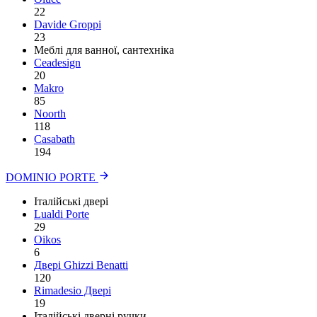
22
Davide Groppi
23
Меблі для ванної, сантехніка
Ceadesign
20
Makro
85
Noorth
118
Сasabath
194
DOMINIO PORTE
Італійські двері
Lualdi Porte
29
Oikos
6
Двері Ghizzi Benatti
120
Rimadesio Двері
19
Італійські дверні ручки