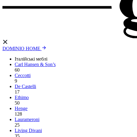
DOMINIO HOME
Італійські меблі
Carl Hansen & Son’s
60
Ceccotti
9
De Castelli
17
Ethimo
50
Henge
128
Laurameroni
25
Living Divani
35