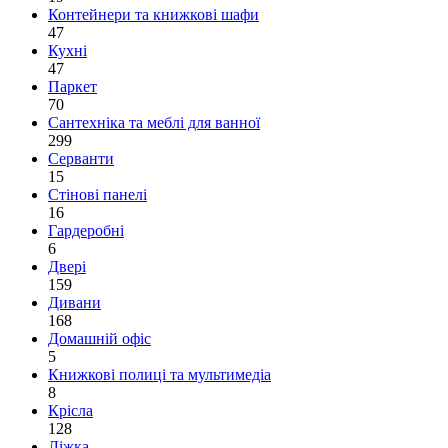
Контейнери та книжкові шафи
47
Кухні
47
Паркет
70
Сантехніка та меблі для ванної
299
Серванти
15
Стінові панелі
16
Гардеробні
6
Двері
159
Дивани
168
Домашній офіс
5
Книжкові полиці та мультимедіа
8
Крісла
128
Ліжка