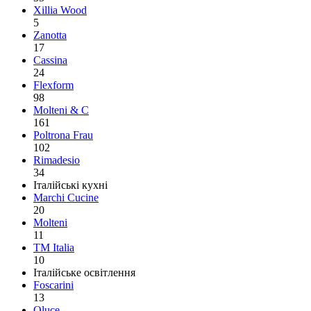
Xillia Wood
5
Zanotta
17
Cassina
24
Flexform
98
Molteni & C
161
Poltrona Frau
102
Rimadesio
34
Італійські кухні
Marchi Cucine
20
Molteni
11
TM Italia
10
Італійське освітлення
Foscarini
13
Oluce