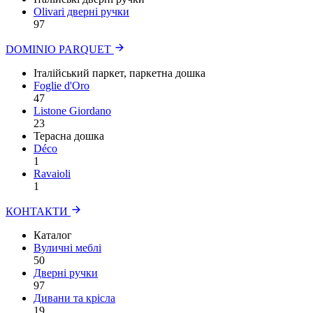
Olivari дверні ручки
97
DOMINIO PARQUET
Італійський паркет, паркетна дошка
Foglie d'Oro
47
Listone Giordano
23
Терасна дошка
Déco
1
Ravaioli
1
КОНТАКТИ
Каталог
Вуличні меблі
50
Дверні ручки
97
Дивани та крісла
19