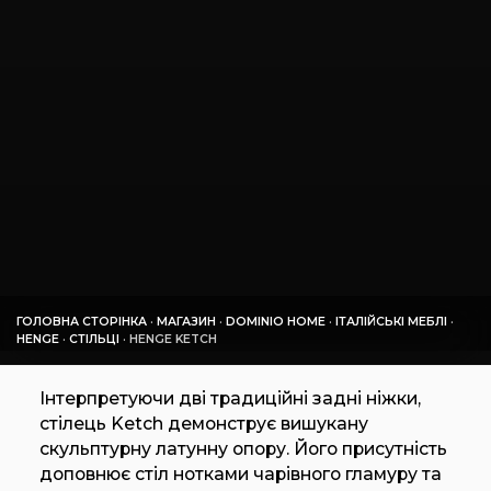
ГОЛОВНА СТОРІНКА
·
МАГАЗИН
·
DOMINIO HOME
·
ІТАЛІЙСЬКІ МЕБЛІ
·
HENGE
·
СТІЛЬЦІ
·
HENGE KETCH
Інтерпретуючи дві традиційні задні ніжки,
стілець Ketch демонструє вишукану
скульптурну латунну опору. Його присутність
доповнює стіл нотками чарівного гламуру та