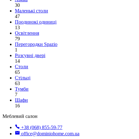
30
Маленькі столи
47
Поодинокі одиниці
13
Освітлення
79
Перегородки Spazio
1
Розсувні двері
14
Столи
65
Стільці
63
Тумби
7
Шафи
16
Меблевий салон
+38 (068) 855-59-77
office@dominiohome.com.ua