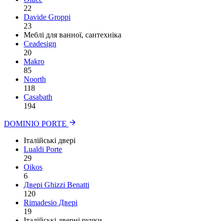
22
Davide Groppi
23
Меблі для ванної, сантехніка
Ceadesign
20
Makro
85
Noorth
118
Сasabath
194
DOMINIO PORTE
Італійські двері
Lualdi Porte
29
Oikos
6
Двері Ghizzi Benatti
120
Rimadesio Двері
19
Італійські дверні ручки