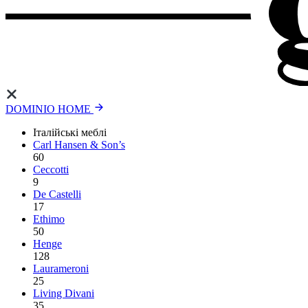
DOMINIO HOME
Італійські меблі
Carl Hansen & Son’s
60
Ceccotti
9
De Castelli
17
Ethimo
50
Henge
128
Laurameroni
25
Living Divani
35