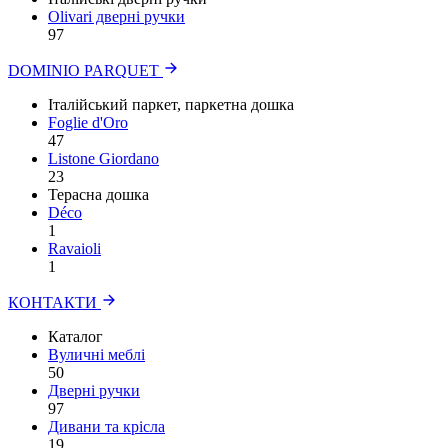
Olivari дверні ручки
97
DOMINIO PARQUET
Італійський паркет, паркетна дошка
Foglie d'Oro
47
Listone Giordano
23
Терасна дошка
Déco
1
Ravaioli
1
КОНТАКТИ
Каталог
Вуличні меблі
50
Дверні ручки
97
Дивани та крісла
19