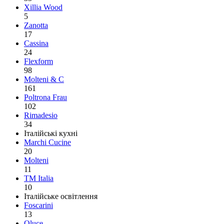
Xillia Wood
5
Zanotta
17
Cassina
24
Flexform
98
Molteni & C
161
Poltrona Frau
102
Rimadesio
34
Італійські кухні
Marchi Cucine
20
Molteni
11
TM Italia
10
Італійське освітлення
Foscarini
13
Oluce