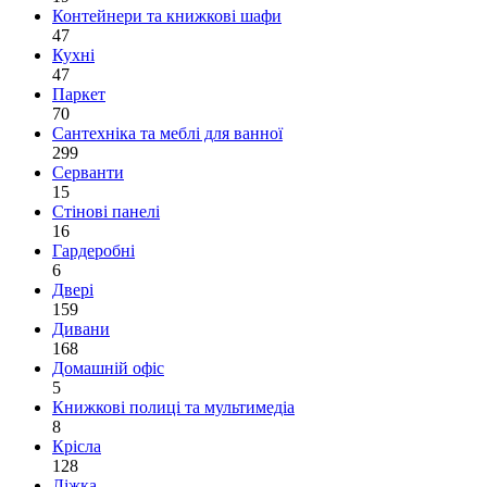
Контейнери та книжкові шафи
47
Кухні
47
Паркет
70
Сантехніка та меблі для ванної
299
Серванти
15
Стінові панелі
16
Гардеробні
6
Двері
159
Дивани
168
Домашній офіс
5
Книжкові полиці та мультимедіа
8
Крісла
128
Ліжка