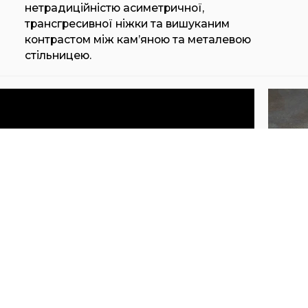
нетрадиційністю асиметричної,
трансгресивної ніжки та вишуканим
контрастом між кам’яною та металевою
стільницею.
HENGE TED
HEN