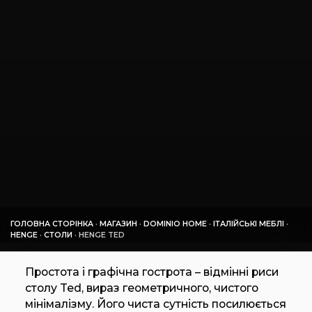
ГОЛОВНА СТОРІНКА
·
МАГАЗИН
·
DOMINIO HOME
·
ІТАЛІЙСЬКІ МЕБЛІ
·
HENGE
·
СТОЛИ
·
HENGE TED
Простота і графічна гострота – відмінні риси
столу Ted, вираз геометричного, чистого
мінімалізму. Його чиста сутність посилюється