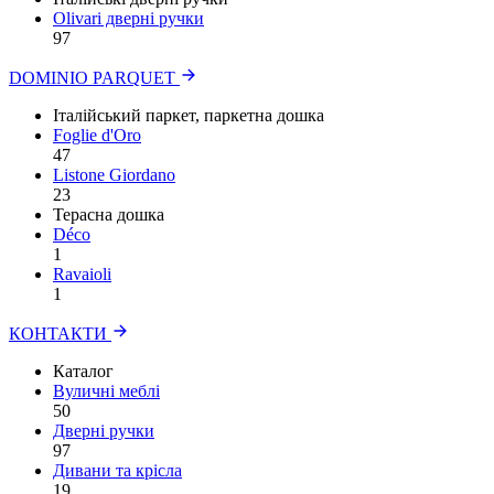
Olivari дверні ручки
97
DOMINIO PARQUET
Італійський паркет, паркетна дошка
Foglie d'Oro
47
Listone Giordano
23
Терасна дошка
Déco
1
Ravaioli
1
КОНТАКТИ
Каталог
Вуличні меблі
50
Дверні ручки
97
Дивани та крісла
19