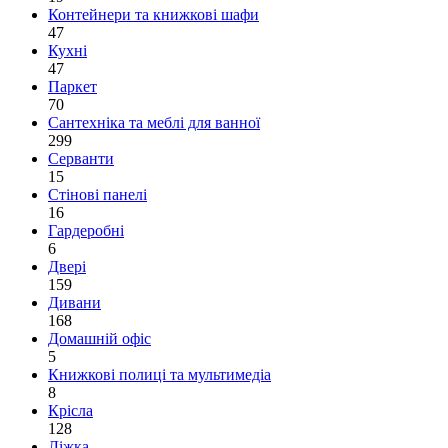
Контейнери та книжкові шафи
47
Кухні
47
Паркет
70
Сантехніка та меблі для ванної
299
Серванти
15
Стінові панелі
16
Гардеробні
6
Двері
159
Дивани
168
Домашній офіс
5
Книжкові полиці та мультимедіа
8
Крісла
128
Ліжка