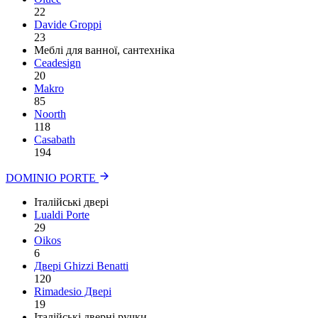
22
Davide Groppi
23
Меблі для ванної, сантехніка
Ceadesign
20
Makro
85
Noorth
118
Сasabath
194
DOMINIO PORTE
Італійські двері
Lualdi Porte
29
Oikos
6
Двері Ghizzi Benatti
120
Rimadesio Двері
19
Італійські дверні ручки