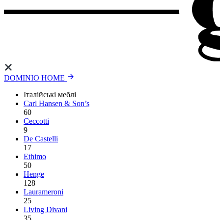
DOMINIO HOME
Італійські меблі
Carl Hansen & Son’s
60
Ceccotti
9
De Castelli
17
Ethimo
50
Henge
128
Laurameroni
25
Living Divani
35