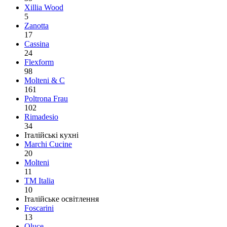
Xillia Wood
5
Zanotta
17
Cassina
24
Flexform
98
Molteni & C
161
Poltrona Frau
102
Rimadesio
34
Італійські кухні
Marchi Cucine
20
Molteni
11
TM Italia
10
Італійське освітлення
Foscarini
13
Oluce