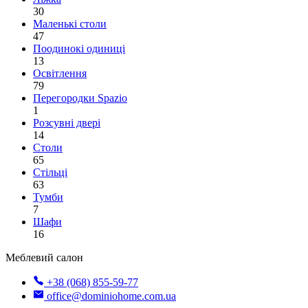
30
Маленькі столи
47
Поодинокі одиниці
13
Освітлення
79
Перегородки Spazio
1
Розсувні двері
14
Столи
65
Стільці
63
Тумби
7
Шафи
16
Меблевий салон
+38 (068) 855-59-77
office@dominiohome.com.ua