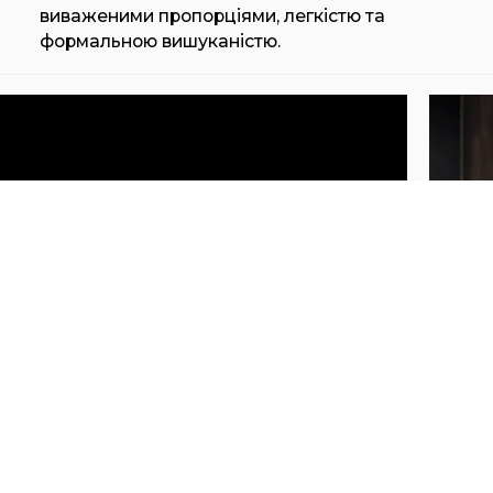
виваженими пропорціями, легкістю та
формальною вишуканістю.
HENGE LOOM PROGRAM
HE