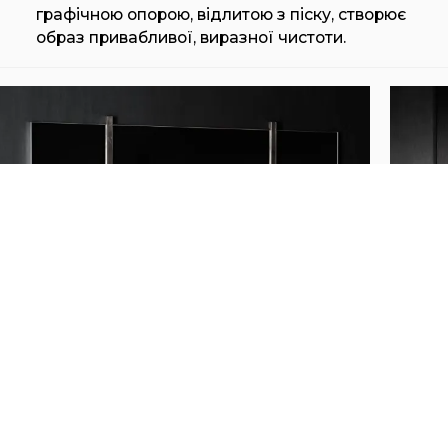
графічною опорою, відлитою з піску, створює
образ привабливої, виразної чистоти.
HENGE ENDLESS
HEN