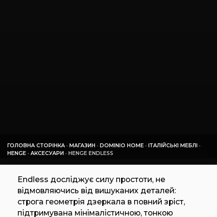
ГОЛОВНА СТОРІНКА
·
МАГАЗИН
·
DOMINIO HOME
·
ІТАЛІЙСЬКІ МЕБЛІ
·
HENGE
·
АКСЕСУАРИ
·
HENGE ENDLESS
Endless досліджує силу простоти, не
відмовляючись від вишуканих деталей:
строга геометрія дзеркала в повний зріст,
підтримувана мінімалістичною, тонкою