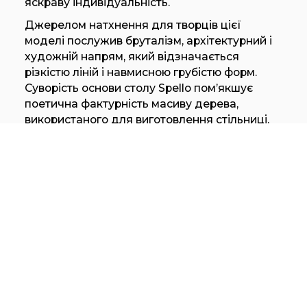
яскраву індивідуальність.
Джерелом натхнення для творців цієї
моделі послужив бруталізм, архітектурний і
художній напрям, який відзначається
різкістю ліній і навмисною грубістю форм.
Суворість основи столу Spello пом’якшує
поетична фактурність масиву дерева,
використаного для виготовлення стільниці.
Крім того, вишукане розташування
дерев’яних панелей на стільниці нагадує
благородне мистецтво інкрустації, а
продольна виїмка по центру столу додає
йому оригінальності.
Стіл Spello пропонується лише з
прямокутною стільницею, обробленою
шпоном американського горіха, ясеня або
ебенового дерева, тонованою в один із
безлічі можливих відтінків. Стільниця також
може бути виготовлена з одного з цінних