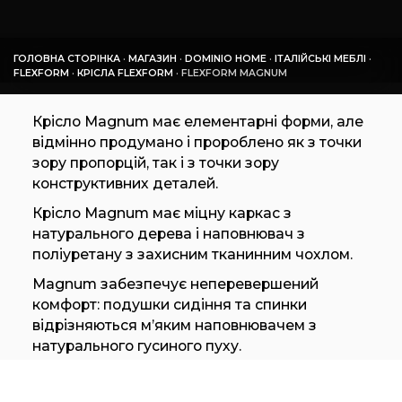
ГОЛОВНА СТОРІНКА
·
МАГАЗИН
·
DOMINIO HOME
·
ІТАЛІЙСЬКІ МЕБЛІ
·
FLEXFORM
·
КРІСЛА FLEXFORM
·
FLEXFORM MAGNUM
Крісло Magnum має елементарні форми, але
відмінно продумано і пророблено як з точки
зору пропорцій, так і з точки зору
конструктивних деталей.
Крісло Magnum має міцну каркас з
натурального дерева і наповнювач з
поліуретану з захисним тканинним чохлом.
Magnum забезпечує неперевершений
комфорт: подушки сидіння та спинки
відрізняються м’яким наповнювачем з
натурального гусиного пуху.
Незважаючи на свої вражаючі розміри,
крісло Magnum легко сприймається