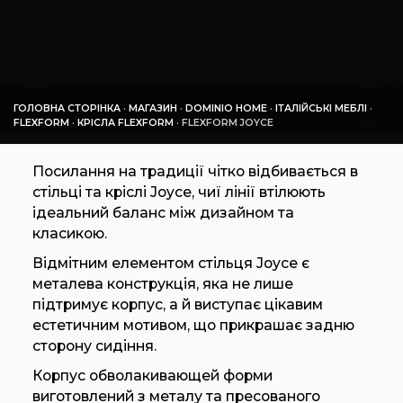
ГОЛОВНА СТОРІНКА
·
МАГАЗИН
·
DOMINIO HOME
·
ІТАЛІЙСЬКІ МЕБЛІ
·
FLEXFORM
·
КРІСЛА FLEXFORM
·
FLEXFORM JOYCE
Посилання на традиції чітко відбивається в
стільці та кріслі Joyce, чиї лінії втілюють
ідеальний баланс між дизайном та
класикою.
Відмітним елементом стільця Joyce є
металева конструкція, яка не лише
підтримує корпус, а й виступає цікавим
естетичним мотивом, що прикрашає задню
сторону сидіння.
Корпус обволакивающей форми
виготовлений з металу та пресованого