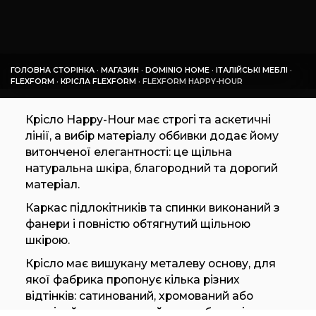
ГОЛОВНА СТОРІНКА
·
МАГАЗИН
·
DOMINIO HOME
·
ІТАЛІЙСЬКІ МЕБЛІ
·
FLEXFORM
·
КРІСЛА FLEXFORM
·
FLEXFORM HAPPY-HOUR
Крісло Happy-Hour має строгі та аскетичні
лінії, а вибір матеріалу оббивки додає йому
витонченої елегантності: це щільна
натуральна шкіра, благородний та дорогий
матеріал.
Каркас підлокітників та спинки виконаний з
фанери і повністю обтягнутий щільною
шкірою.
Крісло має вишукану металеву основу, для
якої фабрика пропонує кілька різних
відтінків: сатинований, хромований або
чорнілий метал, чорний хром або колір