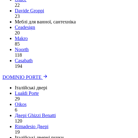
22
Davide Groppi
23
Меблі для ванної, сантехніка
Ceadesign
20
Makro
85
Noorth
118
Сasabath
194
DOMINIO PORTE
Італійські двері
Lualdi Porte
29
Oikos
6
Двері Ghizzi Benatti
120
Rimadesio Двері
19
Італійські дверні ручки