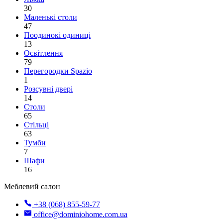
30
Маленькі столи
47
Поодинокі одиниці
13
Освітлення
79
Перегородки Spazio
1
Розсувні двері
14
Столи
65
Стільці
63
Тумби
7
Шафи
16
Меблевий салон
+38 (068) 855-59-77
office@dominiohome.com.ua