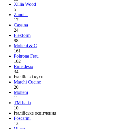
Xillia Wood
5
Zanotta
17
Cassina
24
Flexform
98
Molteni & C
161
Poltrona Frau
102
Rimadesio
34
Італійські кухні
Marchi Cucine
20
Molteni
11
TM Italia
10
Італійське освітлення
Foscarini
13
Oluce