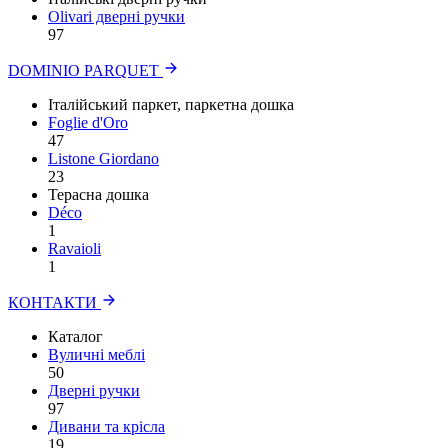
Olivari дверні ручки
97
DOMINIO PARQUET
Італійський паркет, паркетна дошка
Foglie d'Oro
47
Listone Giordano
23
Терасна дошка
Déco
1
Ravaioli
1
КОНТАКТИ
Каталог
Вуличні меблі
50
Дверні ручки
97
Дивани та крісла
19