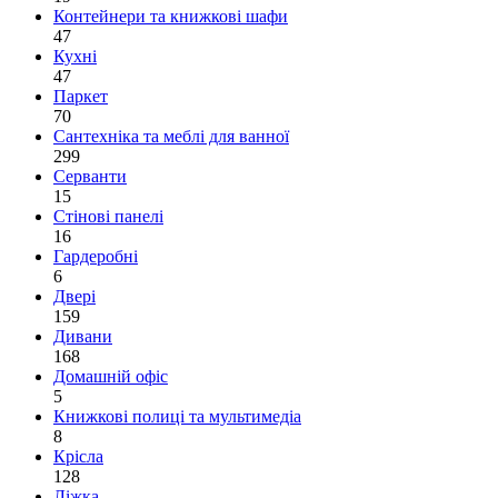
Контейнери та книжкові шафи
47
Кухні
47
Паркет
70
Сантехніка та меблі для ванної
299
Серванти
15
Стінові панелі
16
Гардеробні
6
Двері
159
Дивани
168
Домашній офіс
5
Книжкові полиці та мультимедіа
8
Крісла
128
Ліжка