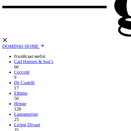
DOMINIO HOME
Італійські меблі
Carl Hansen & Son’s
60
Ceccotti
9
De Castelli
17
Ethimo
50
Henge
128
Laurameroni
25
Living Divani
35