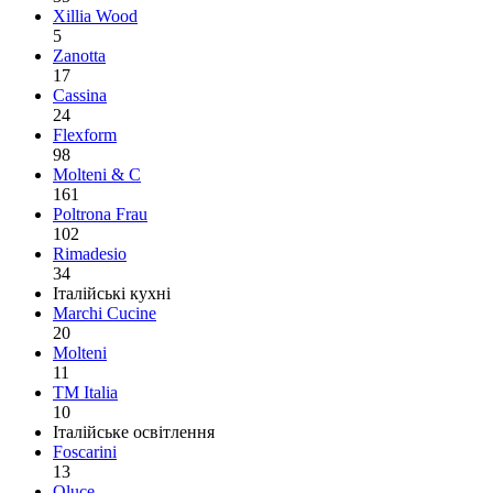
Xillia Wood
5
Zanotta
17
Cassina
24
Flexform
98
Molteni & C
161
Poltrona Frau
102
Rimadesio
34
Італійські кухні
Marchi Cucine
20
Molteni
11
TM Italia
10
Італійське освітлення
Foscarini
13
Oluce