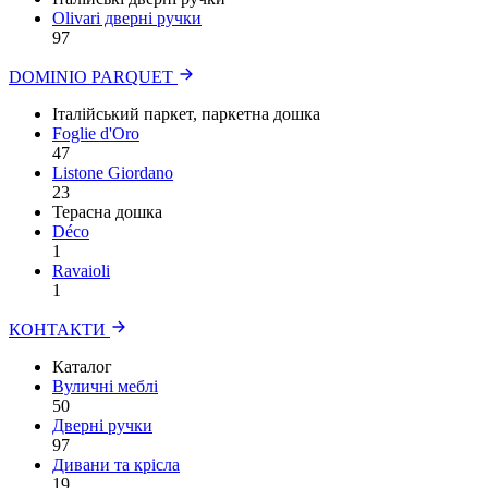
Olivari дверні ручки
97
DOMINIO PARQUET
Італійський паркет, паркетна дошка
Foglie d'Oro
47
Listone Giordano
23
Терасна дошка
Déco
1
Ravaioli
1
КОНТАКТИ
Каталог
Вуличні меблі
50
Дверні ручки
97
Дивани та крісла
19