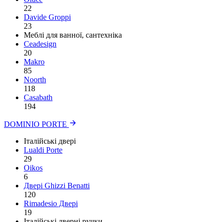
22
Davide Groppi
23
Меблі для ванної, сантехніка
Ceadesign
20
Makro
85
Noorth
118
Сasabath
194
DOMINIO PORTE
Італійські двері
Lualdi Porte
29
Oikos
6
Двері Ghizzi Benatti
120
Rimadesio Двері
19
Італійські дверні ручки