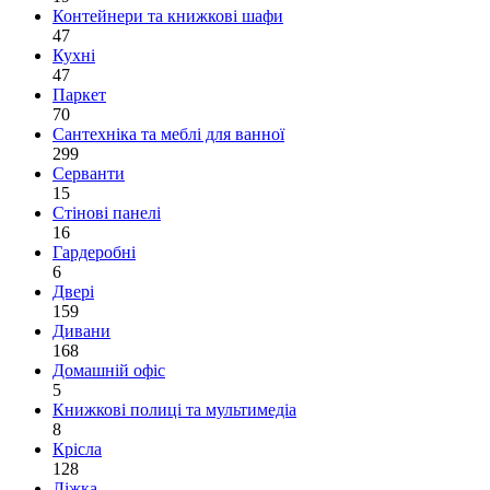
Контейнери та книжкові шафи
47
Кухні
47
Паркет
70
Сантехніка та меблі для ванної
299
Серванти
15
Стінові панелі
16
Гардеробні
6
Двері
159
Дивани
168
Домашній офіс
5
Книжкові полиці та мультимедіа
8
Крісла
128
Ліжка