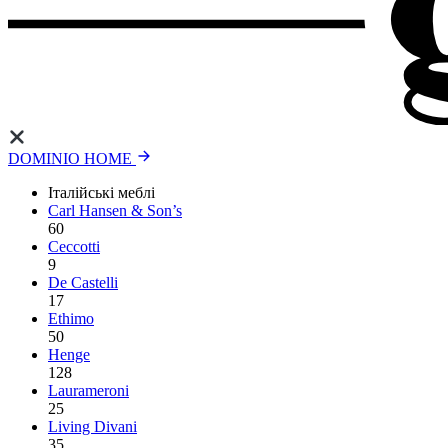
DOMINIO HOME
Італійські меблі
Carl Hansen & Son’s
60
Ceccotti
9
De Castelli
17
Ethimo
50
Henge
128
Laurameroni
25
Living Divani
35