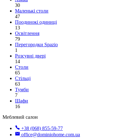
30
Маленькі столи
47
Поодинокі одиниці
13
Освітлення
79
Перегородки Spazio
1
Розсувні двері
14
Столи
65
Стільці
63
Тумби
7
Шафи
16
Меблевий салон
+38 (068) 855-59-77
office@dominiohome.com.ua