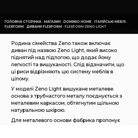
ГОЛОВНА СТОРІНКА
·
МАГАЗИН
·
DOMINIO HOME
·
ІТАЛІЙСЬКІ МЕБЛІ
·
FLEXFORM
·
ДИВАНИ FLEXFORM
·
FLEXFORM ZENO LIGHT
Родина сімейства Zeno також включає
диван під назвою Zeno Light, який високо
піднятий над підлогою, що додає йому
легкості та вишуканості. Слід відзначити, що
ці риси відрізняють цю систему меблів в
цілому.
У моделі Zeno Light вишукане металеве
основа з трубчастого металу поєднується з
металевим каркасом, обтягнутим щільною
натуральною шкірою.
Для металевого основи фабрика пропонує
ряд обробок: сатинований, хромований або
чорнений метал, чорний хром або колір