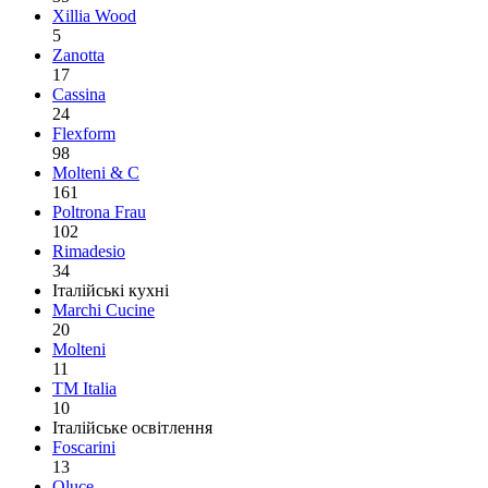
Xillia Wood
5
Zanotta
17
Cassina
24
Flexform
98
Molteni & C
161
Poltrona Frau
102
Rimadesio
34
Італійські кухні
Marchi Cucine
20
Molteni
11
TM Italia
10
Італійське освітлення
Foscarini
13
Oluce