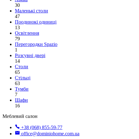
30
Маленькі столи
47
Поодинокі одиниці
13
Освітлення
79
Перегородки Spazio
1
Розсувні двері
14
Столи
65
Стільці
63
Тумби
7
Шафи
16
Меблевий салон
+38 (068) 855-59-77
office@dominiohome.com.ua