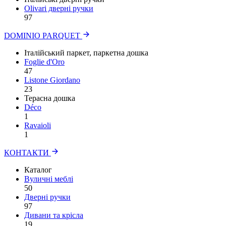
Olivari дверні ручки
97
DOMINIO PARQUET
Італійський паркет, паркетна дошка
Foglie d'Oro
47
Listone Giordano
23
Терасна дошка
Déco
1
Ravaioli
1
КОНТАКТИ
Каталог
Вуличні меблі
50
Дверні ручки
97
Дивани та крісла
19