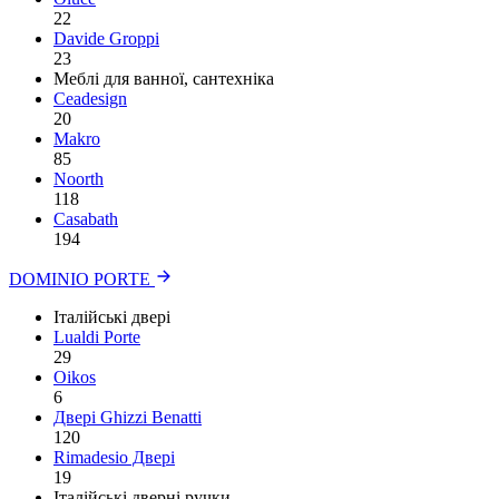
22
Davide Groppi
23
Меблі для ванної, сантехніка
Ceadesign
20
Makro
85
Noorth
118
Сasabath
194
DOMINIO PORTE
Італійські двері
Lualdi Porte
29
Oikos
6
Двері Ghizzi Benatti
120
Rimadesio Двері
19
Італійські дверні ручки