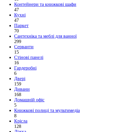
Контейнери та книжкові шафи
47
Кухні
47
Паркет
70
Сантехніка та меблі для ванної
299
Серванти
15
Стінові панелі
16
Гардеробні
6
Двері
159
Дивани
168
Домашній офіс
5
Книжкові полиці та мультимедіа
8
Крісла
128
Ліжка