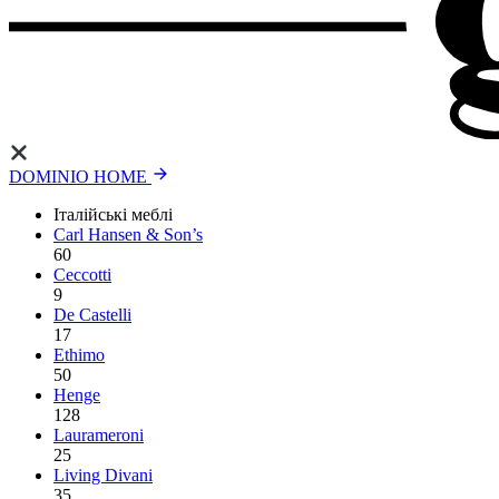
DOMINIO HOME
Італійські меблі
Carl Hansen & Son’s
60
Ceccotti
9
De Castelli
17
Ethimo
50
Henge
128
Laurameroni
25
Living Divani
35