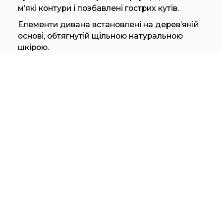
м’які контури і позбавлені гострих кутів.
Елементи дивана встановлені на дерев’яній
основі, обтягнутій щільною натуральною
шкірою.
Висока якість виготовлення чохлів подушок
сидіння, підлокітників і спинки підкреслює
благородна окантовка: для неї можна
вибрати відтінок у тон основного оббивки
чохлів або підібрати контрастний колір.
Металевий каркас по периметру дивана
пофарбований епоксидною фарбою.
Завдяки його розташуванню з відхиленням
від дерев’яної основи виникає ефект
«пливучого на хвилях» дивана Grandemare.