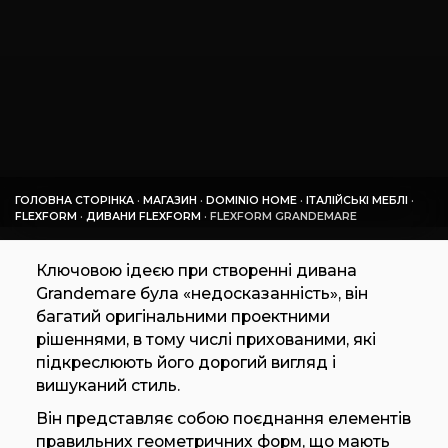
ГОЛОВНА СТОРІНКА
·
МАГАЗИН
·
DOMINIO HOME
·
ІТАЛІЙСЬКІ МЕБЛІ
·
FLEXFORM
·
ДИВАНИ FLEXFORM
·
FLEXFORM GRANDEMARE
Ключовою ідеєю при створенні дивана
Grandemare була «недосказанність», він
багатий оригінальними проектними
рішеннями, в тому числі прихованими, які
підкреслюють його дорогий вигляд і
вишуканий стиль.
Він представляє собою поєднання елементів
правильних геометричних форм, що мають