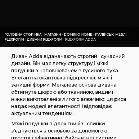
ГОЛОВНА СТОРІНКА
·
МАГАЗИН
·
DOMINIO HOME
·
ІТАЛІЙСЬКІ МЕБЛІ
·
FLEXFORM
·
ДИВАНИ FLEXFORM
·
FLEXFORM ADDA
Диван Adda відзначають строгий і сучасний
дизайн. Він має легку структуру і м’які
подушки з наповнювачем з гусиного пуха.
Елегантна окантовка підкреслює м’які і
затишні форми. Металеве основа дивана
обтягнуте шкірою або тканиною, видимі
ніжки виготовлені з литого алюмінію: ця риса
надає моделі елегантності і відповідає
актуальним тенденціям.
М’які подушки підлокітників і спинки
з’єднуються з основою за допомогою
простої і ефективної байонетної системи