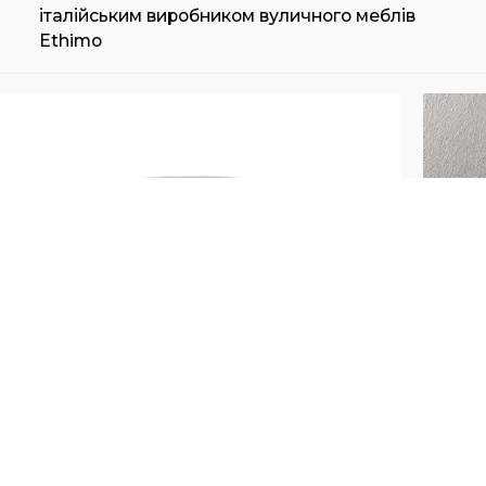
італійським виробником вуличного меблів
Ethimo
СТОЛ ETHIMO ENJOY
СТО