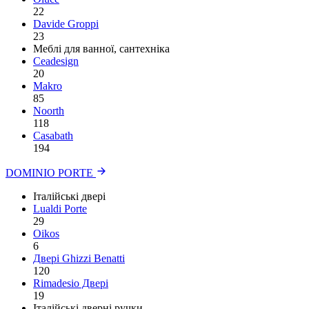
22
Davide Groppi
23
Меблі для ванної, сантехніка
Ceadesign
20
Makro
85
Noorth
118
Сasabath
194
DOMINIO PORTE
Італійські двері
Lualdi Porte
29
Oikos
6
Двері Ghizzi Benatti
120
Rimadesio Двері
19
Італійські дверні ручки