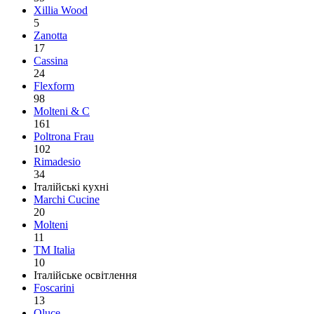
Xillia Wood
5
Zanotta
17
Cassina
24
Flexform
98
Molteni & C
161
Poltrona Frau
102
Rimadesio
34
Італійські кухні
Marchi Cucine
20
Molteni
11
TM Italia
10
Італійське освітлення
Foscarini
13
Oluce