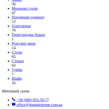
30
Маленькі столи
47
Поодинокі одиниці
13
Освітлення
79
Перегородки Spazio
1
Розсувні двері
14
Столи
65
Стільці
63
Тумби
7
Шафи
16
Меблевий салон
+38 (068) 855-59-77
office@dominiohome.com.ua