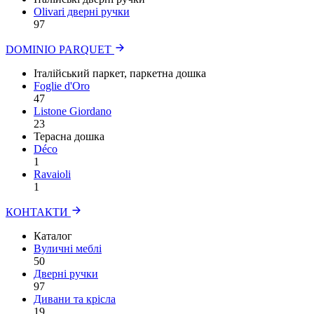
Olivari дверні ручки
97
DOMINIO PARQUET
Італійський паркет, паркетна дошка
Foglie d'Oro
47
Listone Giordano
23
Терасна дошка
Déco
1
Ravaioli
1
КОНТАКТИ
Каталог
Вуличні меблі
50
Дверні ручки
97
Дивани та крісла
19