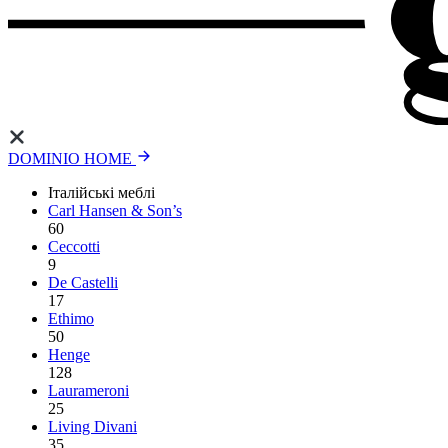
DOMINIO HOME
Італійські меблі
Carl Hansen & Son’s
60
Ceccotti
9
De Castelli
17
Ethimo
50
Henge
128
Laurameroni
25
Living Divani
35