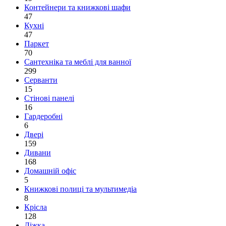
Контейнери та книжкові шафи
47
Кухні
47
Паркет
70
Сантехніка та меблі для ванної
299
Серванти
15
Стінові панелі
16
Гардеробні
6
Двері
159
Дивани
168
Домашній офіс
5
Книжкові полиці та мультимедіа
8
Крісла
128
Ліжка