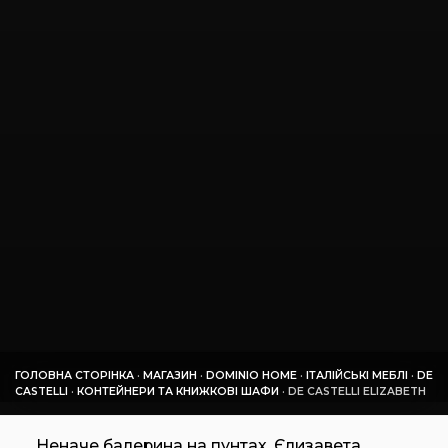
ГОЛОВНА СТОРІНКА
·
МАГАЗИН
·
DOMINIO HOME
·
ІТАЛІЙСЬКІ МЕБЛІ
·
DE
CASTELLI
·
КОНТЕЙНЕРИ ТА КНИЖКОВІ ШАФИ
·
DE CASTELLI ELIZABETH
Неначе балерина на пунтах, Єлизавета