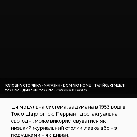
ГОЛОВНА СТОРІНКА
·
МАГАЗИН
·
DOMINIO HOME
·
ІТАЛІЙСЬКІ МЕБЛІ
·
CASSINA
·
ДИВАНИ CASSINA
·
CASSINA REFOLO
Ця модульна система, задумана в 1953 році в
Токіо Шарлоттою Перріан і досі актуальна
сьогодні, може використовуватися як
низький журнальний столик, лавка або – з
подушками – як диван.