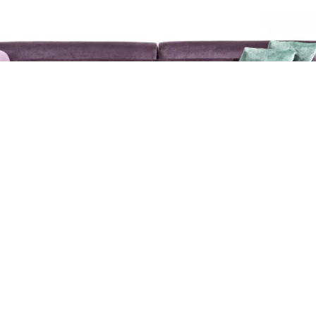
CASSINA MET
Потрібна допомога у
виборі?