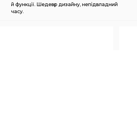
й функції. Шедевр дизайну, непідвладний
часу.
CASSINA LC3 SMALL VERSION
CAS